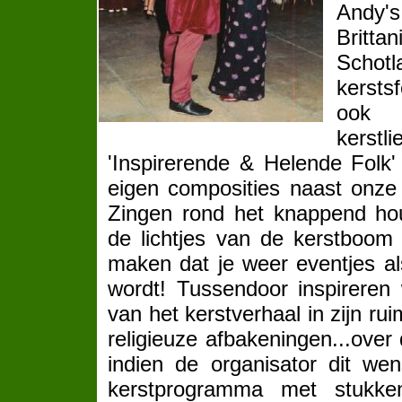
Andy'
Brit
Scho
kersts
ook 
kerstl
'Inspirerende & Helende Folk'
eigen composities naast onze
Zingen rond het knappend hout
de lichtjes van de kerstboom 
maken dat je weer eventjes al
wordt! Tussendoor inspirere
van het kerstverhaal in zijn ru
religieuze afbakeningen...over
indien de organisator dit we
kerstprogramma met stukke