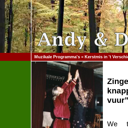
Muzikale Programma's » Kerstmis in 't Verschi
Zinge
knap
vuur”
We t