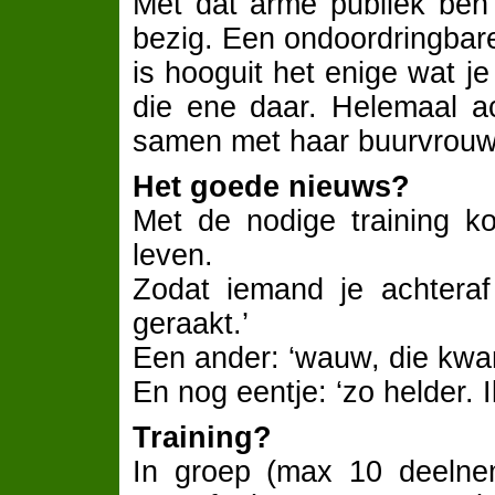
Met dat arme publiek ben 
bezig. Een ondoordringba
is hooguit het enige wat j
die ene daar. Helemaal ac
samen met haar buurvrouw 
Het goede nieuws?
Met de nodige training k
leven.
Zodat iemand je achteraf 
geraakt.’
Een ander: ‘wauw, die kwa
En nog eentje: ‘zo helder. 
Training?
In groep (max 10 deelne